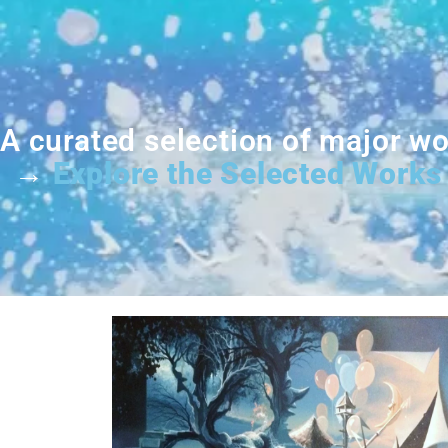
A curated selection of major w
→
Explore the Selected Works