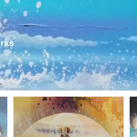
orks
←