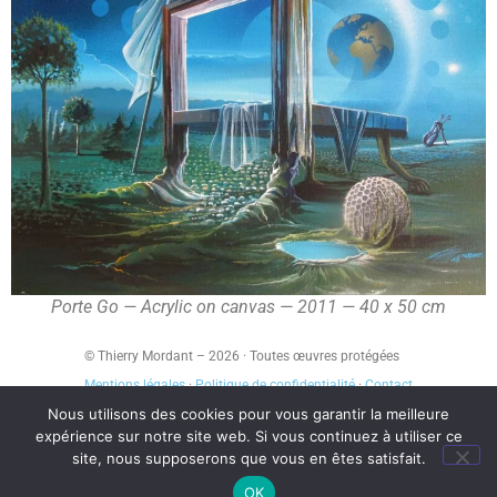
Porte Go — Acrylic on canvas — 2011 — 40 x 50 cm
© Thierry Mordant – 2026 · Toutes œuvres protégées
Mentions légales
·
Politique de confidentialité
·
Contact
Nous utilisons des cookies pour vous garantir la meilleure
expérience sur notre site web. Si vous continuez à utiliser ce
site, nous supposerons que vous en êtes satisfait.
Royal Elementor Kit Thème par
WP Royal
.
OK