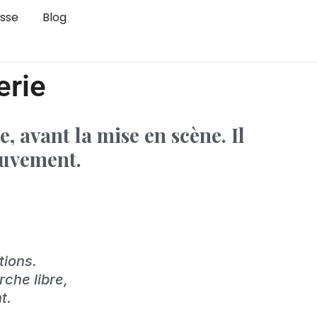
sse
Blog
erie
re, avant la mise en scène.
Il
mouvement.
tions.
rche libre,
t.