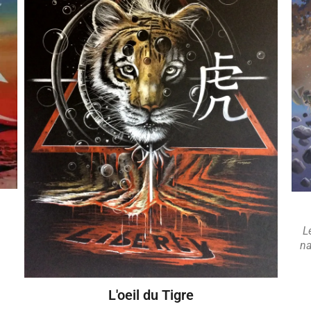
L
na
L'oeil du Tigre