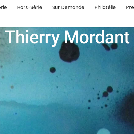
rie
Hors-Sèrie
Sur Demande
Philatélie
Pre
Thierry Mordant